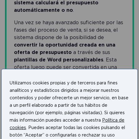
sistema calculará el presupuesto
automáticamente o no
.
Una vez se haya avanzado suficiente por las
fases del proceso de venta, si se desea, el
sistema dispone de la posibilidad de
convertir la oportunidad creada en una
oferta de presupuesto
a través de sus
plantillas de Word personalizables
. Esta
oferta luego puede ser convertida en una
orden de pedido
y finalmente en una
factura
, con la
posibilidad de realizar
Utilizamos cookies propias y de terceros para fines
modificaciones
por el usuario en caso de
analíticos y estadísticos dirigidos a mejorar nuestros
que sea necesario.
contenidos y poder ofrecerte un mejor servicio, en base
a un perfil elaborado a partir de tus hábitos de
Como se observa,
Dynamics 365 for Sales
navegación (por ejemplo, páginas visitadas). Si quieres
ofrece un proceso de gestión del
proceso
más información puedes acceder a nuestra
Política de
de venta muy directo e intuitivo para el
cookies
. Puedes aceptar todas las cookies pulsando el
usuario
. Además del proceso de venta, el
botón “Aceptar” o configurarlas o rechazar su uso