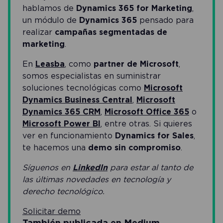
hablamos de
Dynamics 365 for Marketing
,
un módulo de
Dynamics 365
pensado para
realizar
campañas segmentadas de
marketing
.
En
Leasba
, como
partner de Microsoft
,
somos especialistas en suministrar
soluciones tecnológicas como
Microsoft
Dynamics Business Central
,
Microsoft
Dynamics 365 CRM
,
Microsoft Office 365
o
Microsoft Power BI
, entre otras. Si quieres
ver en funcionamiento
Dynamics for Sales
,
te hacemos una
demo sin compromiso
.
Síguenos en
Linkedln
para estar al tanto de
las últimas novedades en tecnología y
derecho tecnológico.
Solicitar demo
También publicada en
Medium
.