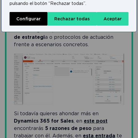
software también dispone de otras
pulsando el botón “Rechazar todas”.
características como una
sección de casos
para tratar
incidencias en la postventa
, una
Configurar
Rechazar todas
Aceptar
sección de campañas express de
marketing
o la posibilidad de crear
libros
de estrategi
a o protocolos de actuación
frente a escenarios concretos.
Si todavía quieres ahondar más en
Dynamics 365 for Sales
, en
este post
encontrarás
5 razones de peso
para
trabajar con él. Además, en
esta entrada
te