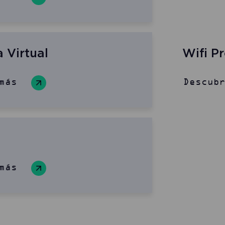
a Virtual
Wifi P
más
Descub
más