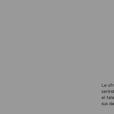
Le of
sentid
el tal
sus da