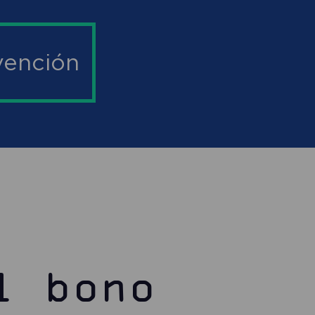
bvención
l bono