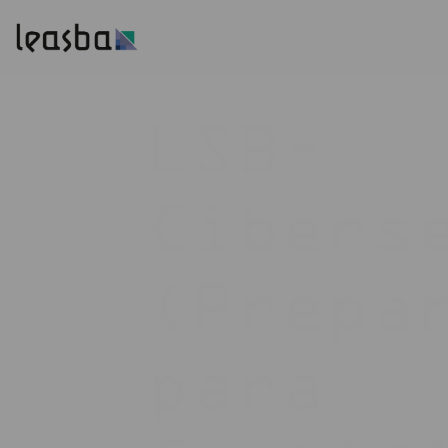
LSB-
Cibers
(Prepa
para