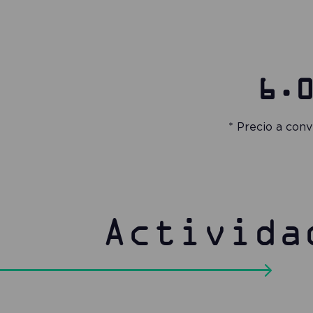
6.
* Precio a con
Activida