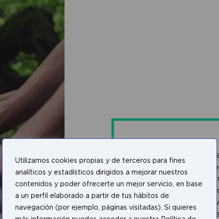
Pretendíamos que una Org
Utilizamos cookies propias y de terceros para fines
crecimiento a nivel tecnoló
analíticos y estadísticos dirigidos a mejorar nuestros
respondiera al desafío de c
contenidos y poder ofrecerte un mejor servicio, en base
obligaciones legales deriv
a un perfil elaborado a partir de tus hábitos de
realizado y del trabajo a ni
navegación (por ejemplo, páginas visitadas). Si quieres
empresa, reduciendo los ri