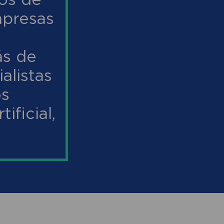
mpresas
ás de
alistas
os
ificial,